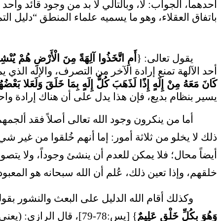
أحدهما، الجواب: لا، وبالتالي لا بد من وجود قائد وا
باتفاق العقلاء، وهو ما يسميه علماء المنطق “دليل التم
يقول تعالى: {
أَمِ اتَّخَذُوا آلِهَةً مِنَ الْأَرْضِ هُمْ يُنْشِ
أحد الآلهة تمنع إرادة الآخر من التصرف، والإله الذي 
كَانَ مَعَهُ مِنْ إِلَهٍ إِذًا لَذَهَبَ كُلُّ إِلَهٍ بِمَا خَلَقَ وَلَعَلا بَع
يسير بنظام بديع، فإن هذا يدل على أن هناك إرادة واح
أما من ينكرون وجود الله تعالى أصلاً فقد ألجمهم
ذلك لا يخلو من ثلاثة أمور: إما أنهم خُلقوا من غير ش
أيضاً محال؛ فلا يمكن للعدم أن ينشئ وجوداً، ولا يتصو
خلقهم، وإذا تعين ذلك، عُلم أن الله سبحانه هو المعبود 
وكذلك أقام الله الدليل على البعث والنشور بقوله
وَهُوَ بِكُلِّ خَلْقٍ عَلِيمٌ
} [يس:78-79]، قال الرازي: (يعني كما خَلَق الإنسان ولم يكن شيئا مذكورا كذلك يعيده وإن لم يبق شيئا مذكورا)