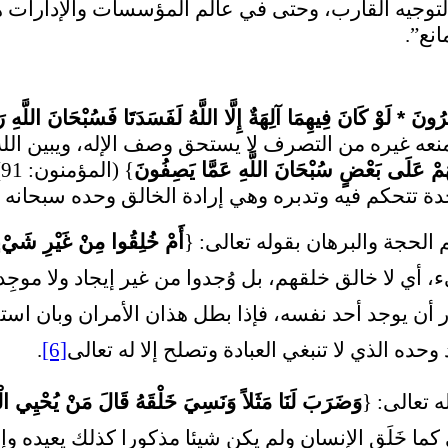
حد لتوجيه القارب، وحتى في عالم المؤسسات والإدارات 
انع”.
رُونَ * لَوْ كَانَ فِيهِمَا آلِهَةٌ إِلَّا اللَّهُ لَفَسَدَتَا فَسُبْحَانَ اللَّه
يمنعه غيره من التصرف لا يستحق وصف الإله، ويبين الله
ْضُهُمْ عَلَى بَعْضٍ سُبْحَانَ اللَّهِ عَمَّا يَصِفُونَ
}
دة تتحكم فيه وتدبره وهي إرادة الخالق وحده سبحانه و
 الحجة والبرهان بقوله تعالى: {
أَمْ خُلِقُوا مِنْ غَيْرِ شَيْءٍ
يء، أي لا خالق خلقهم، بل وُجدوا من غير إيجاد ولا موج
ر أن يوجد أحد نفسه، فإذا بطل هذان الأمران وبان استح
وحده الذي لا تنبغي العبادة وتصلح إلا له تعالى
[6]
.
 تعالى: {
وَضَرَبَ لَنَا مَثَلاً وَنَسِيَ خَلْقَهُ قَالَ مَنْ يُحْيِي الْعِ