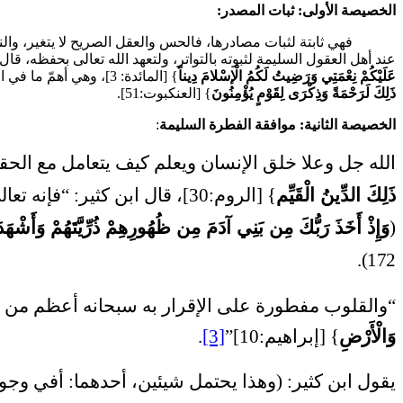
الخصيصة الأولى: ثبات المصدر:
فهي ثابتة لثبات مصادرها، فالحس والعقل الصريح لا يتغير، وال
عند أهل العقول السليمة لثبوته بالتواتر، ولتعهد الله تعالى بحفظه، قال 
عَلَيْكُمْ نِعْمَتِي وَرَضِيتُ لَكُمُ الْإسْلامَ دِيناً
} [المائدة: 3]، وهي أهمّ ما في الدين. ويكفي فيها ما ورد في كتاب الله وسنة رسوله صلى الله عليه وسلم، قال تعالى: {
ذَلِكَ لَرَحْمَةً وَذِكْرَى لِقَوْمٍ يُؤْمِنُونَ
} [العنكبوت:51].
الخصيصة الثانية: موافقة الفطرة السليمة
:
الله جل وعلا خلق الإنسان ويعلم كيف يتعامل مع الحقائ
ذَلِكَ الدِّينُ الْقَيِّم
} [الروم:30]، قال ابن كثير: “فإنه تعالى فطَر خلقه على معرفته وتوحيده، وأنه لا إله غيره”
(
وَإِذْ أَخَذَ رَبُّكَ مِن بَنِي آدَمَ مِن ظُهُورِهِمْ ذُرِّيَّتَهُمْ وَأَشْهَدَ
172).
“والقلوب مفطورة على الإقرار به سبحانه أعظم من ك
وَالْأَرْضِ
} [إبراهيم:10]”
[3]
.
يقول ابن كثير: (وهذا يحتمل شيئين، أحدهما: أفي وجو