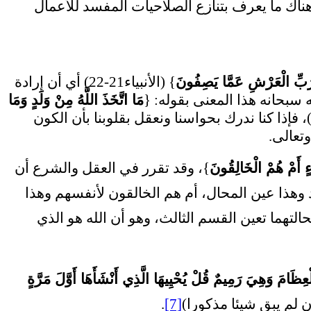
هناك ما يعرف بتنازع الصلاحيات المفسد للأعمال
ِ رَبِّ الْعَرْشِ عَمَّا يَصِفُونَ
} (الأنبياء21-22) أي أن إرادة
 سبحانه هذا المعنى بقوله: {
مَا اتَّخَذَ اللَّهُ مِنْ وَلَدٍ وَمَا
 (المؤمنون: 91)، فإذا كنا ندرك بحواسنا ونعقل بقلوبنا بأن الكون
تعالى.
 أَمْ هُمْ الْخَالِقُونَ
}،
وقد تقرر في العقل والشرع أن
ِد وهذا عين المحال، أم هم الخالقون لأنفسهم وهذا
التهما تعين القسم الثالث، وهو أن الله هو الذي
ظَامَ وَهِيَ رَمِيمٌ قُلْ يُحْيِيهَا الَّذِي أَنْشَأَهَا أَوَّلَ مَرَّةٍ
.
[7]