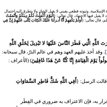
لإسلامية، وثبوته قطعي يقيني لا يقبل الشك ولا يتطرق إليه احتمال
الْيَوْمَ أَكْمَلْتُ لَكُمْ دِينَكُمْ وَأَتْمَمْتُ
أَوَلَمْ يَكْفِهِمْ أَنَّا أَنـزلْنَا عَلَيْكَ الْكِتَابَ يُتْلَى عَلَيْهِمْ إِنَّ فِي
َ اللَّهِ الَّتِي فَطَرَ النَّاسَ عَلَيْهَا لا تَبْدِيلَ لِخَلْقِ اللَّهِ
[
.
وقد
أخذ عليهم العهد وهم في عالم الذرّ، قال سبحانه:
ْ يَوْمَ الْقِيَامَةِ إِنَّا كُنَّا عَنْ هَذَا غَافِلِينَ
) (الأعراف :
قالت الرسل: {
أَفِي اللَّهِ شَكٌّ فَاطِرِ السَّمَاوَاتِ
ار به، فإن الاعتراف به ضروري في الفِطَر