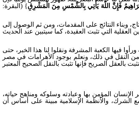
ْرَاهِيمُ فَإِنَّ اللّهَ يَأْتِي بِالشَّمْسِ مِنَ الْمَشْرِقِ
} (البقرة:
اج، وبناء النتائج على المقدمات، ومن ثم الوصول إلى
د الرياضية: (1+1=2)، وقد استخدم القرآن البراهين العقلية التي تثبت العقيدة، كما سيتبين عند الحديث
رأوا فيها الكعبة المشرفة ونقلوا لنا هذا الخبر، حتى
يه من النقل في ذلك، ونعلم بوجود الأهرامات في مصر
بت بالعقل الصريح فإنها تثبت بالنقل الصحيح المعتبر
الإنسان المؤمن بها وعبادته وسلوكه ومناهج حياته،
 مع الشرك، والأنظمة الإسلامية مبينة على أساس أن