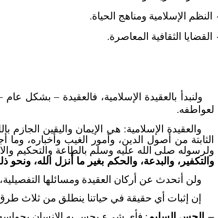
النظم الإسلامية ومناهج الحياة.
القضايا الثقافية المعاصرة.
ولنبدأ بالعقيدة الإسلامية، فالعقيدة – بشكل عام 
لعواطفه.
والعقيدة الإسلامية: هي الإيمان واليقين الجازم ب
الثابتة من أصول الدين، وأمور الغيب وأخباره، وما أ
ولرسوله صلى الله عليه وسلم بالطاعة والتحكيم والات
والتكفير، والبدعة، والحكم بغير ما أنزل الله، ونحو ذل
ولن أتحدث عن أركان العقيدة ومسائلها التفصيلية، 
إن إثبات أي حقيقة في حياتنا ينطلق من ثلاث طرق
–
الحس السليم
: فأي شيء يحس به الإنسان بحواسه ال