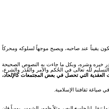
كون يقيناً عند صاحبه، ويصبح موجهاً لسلوكه ومحركاً
 والقدر خيره وشره، وبكل ما جاءت به النصوص الصحيحة
سليم لله تعالى في الحُكم والأمر والقَدَر والشرع،
 العقدية التي تحصل في بعض المجتمعات كالإلحاد،
 صياغة ثقافتنا الإسلامية.
تنقل لنا حاسة البصر مثلاً ظهور الشمس يومياً فإن