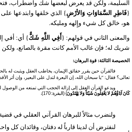
السليمة، ولكن قد يعرض لبعضها شك واضطراب، فتحتا
{
فَاطِرِ السَّمَاوَاتِ وَالأرْضِ
} الذي خلقها وابتدعها على غ
هو، خالق كل شيء وإِلهه ومليكه.
والمعنى الثاني في قولهم: {
أَفِي اللَّهِ شَكٌّ
} أي: أفي إل
شريك له؛ فإن غالب الأمم كانت مقرة بالصانع، ولكن ت
الخصيصة الثالثة: قوة البرهان:
فالقرآن حين يقرر حقائق الإيمان، يخاطب العقل ويثبت له بالحج
تعالى؟ فقال: “يا سبحان الله، إن البعرة لتدل على البعير، وإن أثر ا
ويدعو القرآن العقل إلى إزالة الحجب التي تمنعه من الوصول لل
كَانَ آبَاؤُهُمْ لا يَعْقِلُونَ شَيْئاً وَلا يَهْتَدُونَ
} (البقرة: 170).
ولنضرب مثالاً للبرهان القرآني العقلي في قضية ت
لنفترض أن لدينا قارباً له دفتان، وقائدان كل 