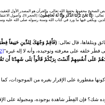
نص الصحيح محفوظ بحفظ الله تعالى، والقرآن هو المصدر الأول للعقيدة ا
تعالى: {
إِنَّا نَحْنُ نَزَّلْنَا الذِّكْرَ وَإِنَّا لَهُ لَحَافِظُونَ
} [الحجر:9]، وأصول الاعتقاد لا يقبل فيها الاجتهاد، قال تعالى: {
ق ويتلقاها، قال تعالى:
{فَأَقِمْ وَجْهَكَ لِلدِّينِ حَنِيفاً فِطْرَت
2]
هُمْ عَلَى أَنفُسِهِمْ أَلَسْتَ بِرَبِّكُمْ قَالُواْ بَلَى شَهِدْنَا أَن تَقُولُوا
ونها مفطورة على الإقرار بغيره من الموجودات، كما 
ده شك؟ فإن الفِطَر شاهدة بوجوده، ومجبولة على الإقر