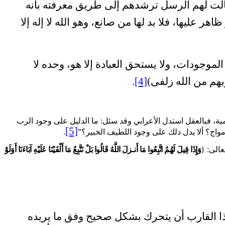
الت لهم الرسل ترشدهم إلى طريق معرفته بأنه
 عليها، فلا بد لها من صانع، وهو الله لا إله إلا
لموجودات، ولا يستحق العبادة إلا هو، وحده لا
بهم من الله زلفى)
[4]
.
مية، فبالعقل استدل الأعرابي وقد سئل: ما الدليل على وجود الرب
[5]
أمواج؟ ألا يدل ذلك على وجود اللطيف الخبير؟”
.
عالى: {
وَإِذَا قِيلَ لَهُمُ اتَّبِعُوا مَا أَنـزلَ اللَّهُ قَالُوا بَلْ نَتَّبِعُ مَا أَلْفَيْنَا عَلَيْهِ آبَاءَنَا أَوَلَوْ
لهذا القارب أن يتحرك بشكل صحيح وفق ما يريده