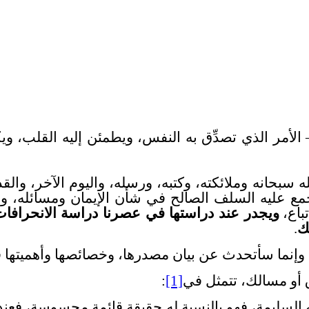
– الأمر الذي تصدِّق به النفس، ويطمئن إليه القلب، وي
الله سبحانه وملائكته، وكتبه، ورسله، واليوم الآخر،
جمع عليه السلف الصالح في شأن الإيمان ومسائله، والت
باع،
ويجدر عند دراستها في عصرنا دراسة الانحرافات
ك
.
وإنما سأتحدث عن بيان مصدرها، وخصائصها وأهميتها في
 أو مسالك، تتمثل في
[1]
:
سليمة، فهو بالنسبة له حقيقة قائمة محسوسة، فعندما 