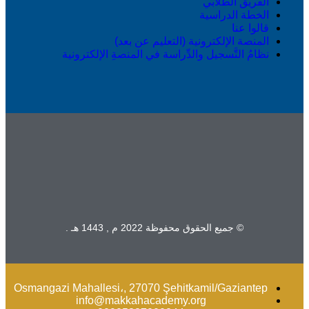
الفريق الطلابي
الخطة الدراسية
قالوا عنا
المنصة الإلكترونية (التعليم عن بعد)
نظامُ التَّسجيل والدِّراسة في المنصةِ الإلكترونية
© جميع الحقوق محفوظة 2022 م , 1443 هـ .
Osmangazi Mahallesi،, 27070 Şehitkamil/Gaziantep
info@makkahacademy.org