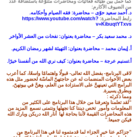
كما حمل بين طيّاته فعاليَّات ومحاضرات متنوِّعة باستضافة عدد
من الضيوف الأكارم:
د. أحمد سعيد حوّى – محاضرة: فقه الصيام وأحكامه.
رابط المحاضرة:
https://www.youtube.com/watch?
v=KibuqtYTxvs
د. محمد سعيد بكر – محاضرة بعنوان: نفحات من العشر الأواخر
أ. إيمان محمد – محاضرة بعنوان: التهيئة لشهر رمضان الكريم.
أ.تسنيم عرجة – محاضرة بعنوان: كيف نري الله من أنفسنا خيرًا.
لاقى البرنامج- بفضل الله تعالى- قبولًا واهتمامًا واسعًا، كما
أعرب
بعض الأخوات المنضمات له عن
حاجتهنّ الماسّة
لحضور مثل هذه
البرامج التي تعينهنَّ على الاستزادة من العلم، وهنَّ في بيوتهنً،
وبطرق يسيرة.
ومما ذكرنَه :
“لقد تعلمنا وتعرفنا من خلال هذا البرنامج على الكثير من
المعلومات وأمور تخص ديننا كنا نجهلها ونتمنى نسمع المزيد من
هذه المحاضرات القيمة لأننا بحاجة لها أنار الله دربكن وبارك الله
فيكن جميعا.”
“جزاكم عنا خير الجزاء لما قدمتموه لنا في هذا البرنامج من