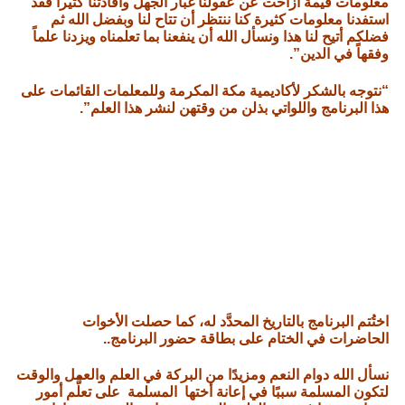
معلومات قيمة أزاحت عن عقولنا غبار الجهل وأفادتنا كثيراً فقد
استفدنا معلومات كثيرة كنا ننتظر أن تتاح لنا وبفضل الله ثم
فضلكم أتيح لنا هذا ونسأل الله أن ينفعنا بما تعلمناه ويزدنا علماً
وفقهاً في الدين”.
“نتوجه بالشكر لأكاديمية مكة المكرمة وللمعلمات القائمات على
هذا البرنامج واللواتي بذلن من وقتهن لنشر هذا العلم”.
اختُتم البرنامج بالتاريخ المحدَّد له، كما حصلت الأخوات
الحاضرات في الختام على بطاقة حضور البرنامج..
نسأل الله دوام النعم ومزيدًا من البركة في العلم والعمل والوقت
لتكون المسلمة سببًا في إعانة أختها المسلمة على تعلُّم أمور