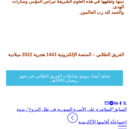
دينها وتفقهها في هذه العلوم الشريفة نبراس المؤمن ومنارات
الهدى.
والحمد لله رب العالمين.
الفريق الطلابي – المنصة الإلكترونية 1443 هجرية 2022 ميلادية
شاهد أيضا: برومو نشاطات الفريق الطلابي في شهر
رمضان 1443هــ
السابق
“المؤامرة على الأسرة السورية في ظل النزوح”، ندوة
اجتماعيَّة أقامتها الأكاديمية