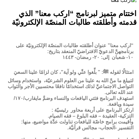
اختتام متميز لبرنامج “اركب معنا” الذي
قدمته وأطلقته طالبات المنصّة الإلكترونيّة
“اركب معنا” عنوان أطلقته طالبات المنصّة الإلكترونيّة على
برنامجهنَّ الدعويّ الافتراضيّ المنعقد بتاريخ:
١٠- شعبان إلى: ٢٠- رمضان- ١٤٤٣
امتثالًا لقوله ﷺ: ” بلِّغوا عنِّي ولو آية”، كان لزامًا علينا السعيَ
لتبيلغ ما منَّ الله به علينا من العلوم الشرعيّة، واستخدام وسائل
التواصل الاجتماعيِّ لذلك استخدامًا نافعًا محتسبين الأجر والثواب
عند الله تعالى.
استهدف البرنامج فئتي اليافعات والنساء وضمَّ مايقارب/١٧٠/
سيدة ويافعة.
ارتكز البرنامج على أربعة محاور رئيسيّة :
التزكية- العقيدة – فقه البلوغ – فقه الصيام.
وأقيمت برامج خاصّة لليافعات تناولت عدَّة مواضيع، منها:
التفسير -الحجاب- مجالس قرآنيَّة.