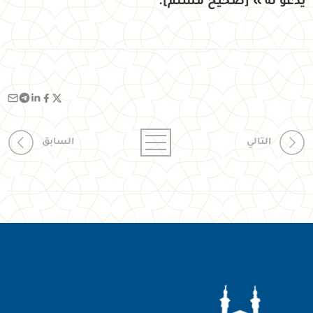
يَدْعُو لَهُ » [صحيح مسلم].
التالي
السابق