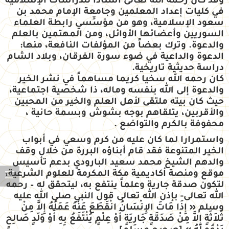
وقد كان رحمه الله تعالى أستاذا للدراسات الإسلامية
في كليات إعداد المعلمين وجامعة الإمام محمد بن
سعود الإسلامية، وهو من مؤسِّسي رابطة العلماء
السوريين وأعضائها الأوائل، ومن المهتمين بالعلم
والدعوة. وترك بعضاً من المؤلفات النافعة، منها:
الدعوة والداعية في ضوء سورة الفرقان، وبلاد الشام
دراسة حديثية تاريخية.
كان رحمه الله سخيا كريما مساهماً في نشر الخير
والدعوة إلى الله بنفسه وماله، ذا شخصية اجتماعية،
حيث كان بيته ملتقى لأهل العلم والخير من المحبين
والأقربين، يتلقاهم بوجه بشوش وبسمة حانية ،
محفوفة بالكرم والتواضع .
واستمرارا لما كان عليه من كرم وسعي في أبواب
الخير المتنوعة فقد قام أبناؤه البررة من خلال وقف
والدهم الشيخ محمد سعيد البارودي بدعم تأسيس
موقع ومنصة أكاديمية مكة المكرمة للعلوم الشرعية،
لتكون صدقة جارية وعلماً ينتفع به، ليتحقق له – رحمه
الله تعالى- بإذن الله تعالى قول النبي صلى الله عليه
وسلم « إِذَا مَاتَ الإِنْسَانُ انْقَطَعَ عَنْهُ عَمَلُهُ إِلاَّ مِنْ
ثَلاَثَةٍ إِلاَّ مِنْ صَدَقَةٍ جَارِيَةٍ أَوْ عِلْمٍ يُنْتَفَعُ بِهِ أَوْ وَلَدٍ صَالِحٍ