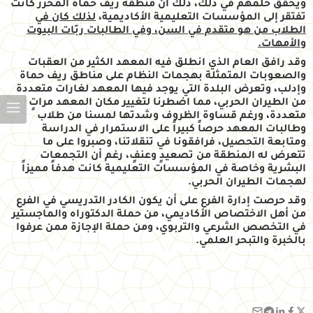
ويحقق حلمهم في ذلك، ذلك أنّ منطقة ريف حماة المحرر كانت
تفتقر إلى المؤسسات التعليمية الأكاديمية،
لذلك كان في
الطلاب من هو متقدم في السن، وفي الطالبات ربّات البيوت
والأمهات.
وقد رافق العام الذي انطلق فيه المعهد الكثير من العقبات
والصعوبات المتمثلة بهجمات النظام على مناطق ريف حماة
وإدلب، وتعرض البلدة التي يوجد فيها المعهد لغارات متعددة
من الطيران الحربي، مما اضطرنا لتغيير مكان المعهد مراتٍ
متعددة، ورغم قساوة الظروف وشدتها لمسنا من طلاب
وطالبات المعهد حرصاً كبيراً على الاستمرار في الدراسة
ومتابعة التحصيل، فرافقونا في تنقلاتنا، وصبروا على ما
تتعرض له المنطقة من تصعيدٍ وعنفٍ، رغم أن التجمعات
البشرية وخاصة في المؤسسات التعليمية كانت هدفاً مميزاً
لهجمات الطيران الحربي.
وقد حرصت إدارة الفرع على أن يكون الكادر التدريسي في الفرع
من أهل الاختصاص الأكاديمي، من حملة الدكتوراه والماجستير
في التخصص الشرعي والتربوي، ومن حملة الإجازة ممن عرفوا
بالخبرة والتبحر العلمي.