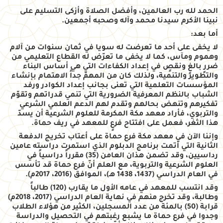
الحمد لله رب العالمين، وأفضل الصلاة وأزكى التسليم على
نبينا الأكرم سيدنا محمد وآله وصحبه أجمعين.
أما بعد:
لا يخفى على أحد ما تعرضت له سويا في ثمان سنوات من آلام
وهموم ومآس، كما لا يخفى ما تعرّض له القطاع التعليمي من
ضررٍ بالغٍ ونقصٍ في إعداد الكفاءات التي هي أساس البناء
والتطوير والتنمية، ولذلك كان من المهمّ جداً الاهتمام بإنشاء
المؤسسات التعلمية التي تعنى بجانب إعداد الكوادر ورفد
الشباب بالنظم المعرفية الضرورية التي تنمي قدراتهم وتقوّم
تفكيرهم وتنهض بحالهم وتقدم لهم الدعم العلمي الشرعي
والتربوي، فأراد معهد مكة المكرمة للعلوم الشرعية أن يسدّ
هذا الثغر، فعمل على افتتاح فرعٍ للمعهد في ريف حماة.
وإننا الآن في معهد مكة فرع حماة على أعتاب تخريج الدفعة
الثانية التي أتمت برنامج الدبلوم الذي استمرت دراسته عامين
رداسيين، وقد تضمن هذان العامن (35) مقرراً دراسياً في
العلوم الشرعية والتربوية، مع العلم أنّ فرع حماة قد تأسس
في العام الدراسي (1437، 1438 هـ)، الموافق (2016، 2017م).
وقد انتسب للمعهد في عامه الأول ما يقارب (120) طالباً
وطالبة، وقد تخرج منهم في نهاية العام الدراسي (2017، 2018م)
قرابة (50) بالمئة من عدد المسجلين، الكثير من هؤلاء الطلاب
وجدوا في فرع حماة ما يشبع رغبتهم في التحصيل والدراسة