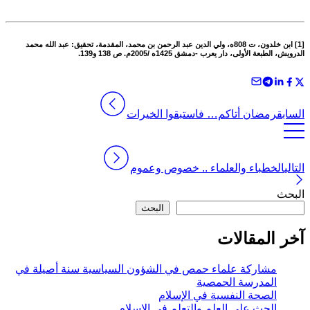
[1] ابن خلدون، ت 808ه، ولي الدين عبد الرحمن بن محمد،
المقدمة،
تحقيق: عبد الله محمد
الدرويش، الطبعة الأولى، دار يعرب -دمشق 1425ه /2005م. ص 138 و139.
السابق
رمضان أتاكم… فاستبقوا الخيرات
التالي
الخطباء والعلماء .. خصوص وعموم
البحث
البحث
آخر المقالات
مشاركة علماء حمص في الشؤون السياسية سنة أصيلة في
المدرسة الحمصية
الصحة النفسية في الإسلام
الحث على العلم والتعلم في الإسلام