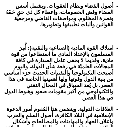
أصول القضاء ونظام العقوبات
. ويشمل أسس
القضاء وفض الخصومات، وإعطاء كل ذي حقٍ حَقَهُ
ونصرة المظلوم. ومواصفات القاضي ومرجعية
القوانين وأليات تطبيقها وتطويرها.
امتلاك القوة المادية (الصناعية والتقنية)
: أُمِرَ
المسلمون بالإعداد المادي ما استطاعوا من قوة
مادية، وقديما لا يخفى عامل الصدارة في كافة
المجالات العلميّة في رفعة شأن الدولة، واليوم
أصبحت التكنولوجيا والتقنيات الحديث جزء أساسي
من بنية الدول وقوتها ولها أهميتها الخاصة في هذا
العصر. بل يُعد السباق في المجال التقني
والتكنولوجي من أكبر مقومات صعود وهبوط الدول
في هذا العصر.
العلاقات الدولية
. ويتضمن هذا المُقوم أمور الدعوة
الإسلامية في البلاد الكافرة، أصول السلم والحرب
واعلان الجهاد والمهادنات والمصالحات وأشكال