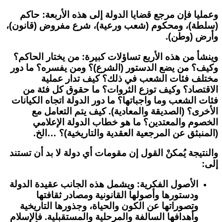
وعمليا فإن مرجع قضايا الدولة إلى هذه الأربعة: حاكم
(سلطة)، ومحكوم (شعب ورعية)، شرع مفروض (قانون)،
وأرض (وطن).
وينشأ من هذه الأربع تساؤلات كبيرة: من يختار الحاكم؟
وكيف؟ من يضع الدستور (الشرع)؟ ومن يفسره؟ ما دور
مختلف فئات الشعب في ذلك؟ كيف تدار عملية
الاقتصاد؟ وكيف توزع الثروات؟ ما حقوق كل فئة من
فئات الشعب وما واجباتها؟ ما دور الدولة اتجاه الكيانات
الأخرى؟ (الصديقة والمعادية). كيف يتم التعامل مع
الخصوم والمعتدين؟ ما هو خطاب الدولة الإعلامي
(المنبثق عن المرجعية العقدية والتاريخية)؟ …الخ.
والنتيجة يُمكنْ القول إن مقومات أي دولة لا بد أن تستند
إلى:
الأصول الفكرية:
ويشمل هذه الجانب عقيدة الدولة
ودستورها وأصولها القانونية ومصادر ثقافتها
وتصوراتها عن الكون والحياة، وجذورها التاريخية
وأهدافها السالفة والمرحلية والمستقبلية. فالإسلام