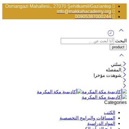
Osmangazi Mahallesi،, 27070 Şehitkamil/Gaziantep
info@makkahacademy.org
00905387000244
البحث
سلتي
المفضلة
شوهدت مؤخرا
Categories
الكتب
المساقات والبرامج التخصصية
المواد الدراسية
برامج القرآن الكريم