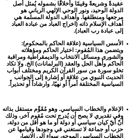
عقيدةً وشريعةً وقيمًا وأخلاقًا بشموله يُمثل أصل
الدولة الوحيد، ونور الوحي الإلهي الرباني هو
مرجعها ومنطلقها. وأهداف الدولة المسلمة هي
أهداف الإسلام ذاته (اخراج العباد من عبادة العباد
إلى عبادة رب العباد).
الأسس السياسية (علاقة الحاكم بالمحكوم):
ويتضمن هذا المُقوم: اختيار الحاكم ومؤهلاته
والشورى ومسائل الانتخاب والديمقراطية ومراقبة
الحاكم وأهل الحل والعقد (البرلمانات) الخ. ولا تكاد
تخلو سورة من سور القرآن الكريم ومختلف أبواب
الحديث النبوي من علاقة أو إشارة إلى الجوانب
السياسية المختلفة أمراً أو نهيًا، وارشاداً أو تحذيراً.
الإعلام والخطاب السياسي
. وهو مُقَوِّم مستقل بذاته
وفي تقديري لا يصح أن يُدرج تحت مُقوم آخر، وذلك
أنّ أيّ كيان سياسي أو دولة أو ما هو أقل من دولة،
حزب أو جماعة لا تستغني في وجودها وقيامها عن
الخطاب السياسي الموجه، سواء إلى الانصار