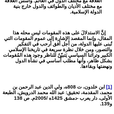
العلاقة مع مختلف الدول في العالم. وأسس العلاقة
مع مختلف الأديان والطوائف والدول خارج بنية
الدولة الإسلامية.
إنَّ الاستدلالَ على هذه المقومات ليس محله هذا
المقال، وإنما المقصد الإشارة إلى عموم المقومات التي
تُبنى عليها الدولة، من أجل أفق أرحب في التفكير
والتصور، ومن خلال نظرة سريعة في تاريخنا الإسلامي
الكبير وتراثنا السياسي يَتبيّنُ للناظر وجود هذه المُقومات
بشكل ظاهر، وأنها مطلب أساسي في نشأة الدول
ونهضتها وبقاءها.
[1]
ابن خلدون، ت 808ه، ولي الدين عبد الرحمن بن
محمد،
المقدمة،
تحقيق: عبد الله محمد الدرويش، الطبعة
الأولى، دار يعرب -دمشق 1425ه /2005م. ص 138
و139.