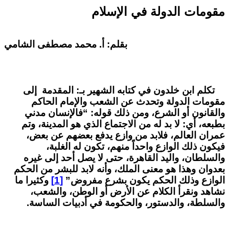
مقومات الدولة في الإسلام
بقلم: أ. محمد مصطفى الشامي
تكلم ابن خلدون في كتابه الشهير بـ: المقدمة إلى
مقومات الدولة وتحدث عن الشعب والإمام الحاكم
والقانون أو الشرع، ومن ذلك قوله:
“
فالإنسان
مدني
بطبعه، أي: لا بد له
من
الاجتماع
الذي
هو
المدينة، وتم
عمران
العالم،
فلابد
من
وازع
يدفع
بعضهم
عن
بعض،
فيكون
ذلك
الوازع
واحداً
منهم،
تكون له
الغلبة،
والسلطان،
واليد
القاهرة،
حتى
لا
يصل
أحد
إلى
غيره
بعدوان
وهذا
هو
معنى
الملك، وأنه
لابد
للبشر
من
الحكم
الوازع
وذلك
الحكم
يكون
بشرع
مفروض
”
[1]
وكثيرا ما
نشاهد ونقرأ الكلام عن الأرض أو الوطن، والشعب،
والسلطة، والدستور، والحكومة في أدبيات الساسة.