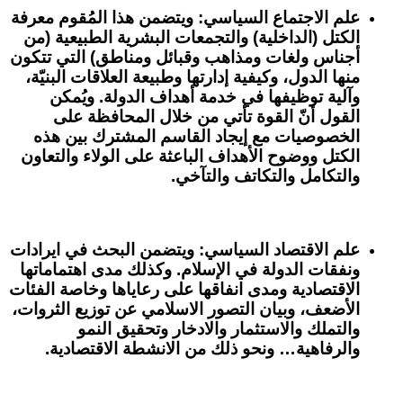
علم الاجتماع السياسي
: ويتضمن هذا المُقوم معرفة
الكتل (الداخلية) والتجمعات البشرية الطبيعية (من
أجناس ولغات ومذاهب وقبائل ومناطق) التي تتكون
منها الدول، وكيفية إدارتها وطبيعة العلاقات البنيّة،
وآلية توظيفها في خدمة أهداف الدولة. ويُمكن
القول أنّ القوة تأتي من خلال المحافظة على
الخصوصيات مع إيجاد القاسم المشترك بين هذه
الكتل ووضوح الأهداف الباعثة على الولاء والتعاون
والتكامل والتكاتف والتآخي.
علم الاقتصاد السياسي
: ويتضمن البحث في ايرادات
ونفقات الدولة في الإسلام. وكذلك مدى اهتماماتها
الاقتصادية ومدى انفاقها على رعاياها وخاصة الفئات
الأضعف، وبيان التصور الاسلامي عن توزيع الثروات،
والتملك والاستثمار والادخار وتحقيق النمو
والرفاهية… ونحو ذلك من الانشطة الاقتصادية.