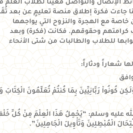
ئط الإتصال والتواصل معينا لطلاب العلم ف
 جاءت فكرة إطلاق منصة تعليمٍ عن بعد تُقَرِّ
ن خاصة مع الهجرة والنزوح التي يواجهها
كرامتهم وحقوقهم. فكانت (فكرة) وبعد
بوابها للطلاب والطالبات من شتى الأنحاء
ا شعاراً ودثاراً:
وافق
نُواْ رَبَّانِيِّينَ بِمَا كُنتُمْ تُعَلِّمُونَ الْكِتَابَ وَب
ليه وسلم: “يَحْمِلُ هَذَا الْعِلْمَ مِنْ كُلِّ خَلْف
ْتِحَالَ الْمُبْطِلِينَ وَتَأْوِيلَ الْجَاهِلِينَ”.