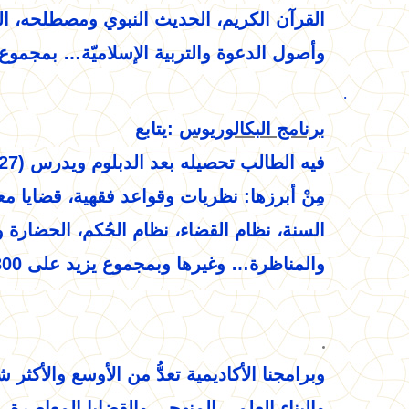
القرآن الكريم، الحديث النبوي ومصطلحه، ال
وأصول الدعوة والتربية الإسلاميّة… بمجموع يزيد على 300 محاضرة في 
·
برنامج البكالوريوس
:
يتابع
فيه الطالب تحصيله بعد الدبلوم ويدرس (27) مادة أخرى.. تضم العديد من المقررات
مِنْ أبرزها: نظريات وقواعد فقهية، قضايا
السنة، نظام القضاء، نظام الحُكم، الحضارة 
والمناظرة… وغيرها وبمجموع يزيد على 300 محاضرة في المواد المقررة.
وبرامجنا الأكاديمية تعدُّ من الأوسع والأكثر 
والبناء العلمي المنهجي والقضايا المعاصرة