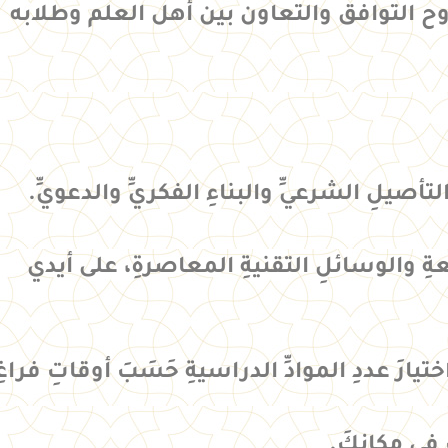
ح التوافق
والتعاون بين أهل العلم وطلابه
أصيلِ الشرعيِّ والبناءِ الفكريِّ والدعويِّ.
عةِ والوسائلِ التقنيةِ المعاصرةِ، على أيدي
تيارَ عددِ الموادِّ الدراسيةِ حَسَبَ أوقاتِ فراغِه
 في مكانكَ.