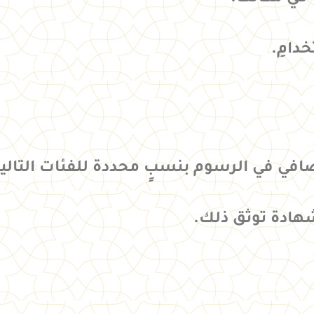
دامِ.
افي في الرسوم بنسبٍ محددة للفئات التالية
هادة توثق ذلك.