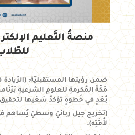
منصةُ التَّعليم الإلكترون
للطّلاب 
ضمن رؤيتها المستقبليّة: (الرّيادة في ا
مَكَةَ المُكرمةِ للعلومِ الشرعيةِ بَرْنَام
بُعْدٍ في خُطوةٍ تؤكدُ سَعْيها لتحقي
(تخريج جيل ربانيّ وسطيّ يُساهم في بِ
لأُمَّتِه).