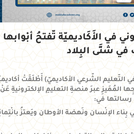
ي في الأَكَاديميّة تّفتحُ أبْوابها
في شتَّى البِلاد
لتّعليم الشّرعي الأكاديميّ) أَطْلَقَتْ أكاديميّ
جِها المُمَيزِ عبرَ منصةِ التعليمِ الإلكترونيةِ عَنْ
ق رسالتها في:
ناء الإنْسان ونَهضة الأوطان ويَعتزُ بانْتِمائِ