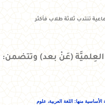
عية تنتدب ثلاثة طلاب فأكثر
عِلميَّة (عَنْ بعد) وتتضمن: