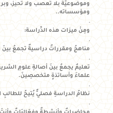
وموضوعيّة
بلا تعصب ولا تحيز،
وبرو
ومؤسساته..
ومِنْ ميزات هذه الدِّراسة:
مناهجُ ومقرراتٌ دراسيةٌ تجمعُ بينَ الت
تعليمٌ يجمعُ بينَ أصالةِ علومِ الشري
علماءَ وأساتذةٍ متخصصِينَ.
نظامُ الدراسةِ فصليٌّ يُتيحُ للطالبِ اخ
محاضراتٌ وأنشطةٌ وفعَالِيَاتٌ وأنتَ