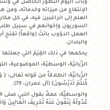
وبات اليوم التطور الحاصل في وسا
الإنتفاع من ميزاته وخدماته، ومن هنا
العلم إلى الراغبين فيه، في كل مكا
السوريون وإخوانهم في سبيل طلب 
العمل الدؤوب باتتْ (واقعاً) تفتح أ
والبلدان.
يحكمها في ذلك القِيَمْ التي جعلتها له
الرَّبانيّة، الوسطيّة، الموضوعية، الت
الرَّبانيَّة
: انطلاقاً من قوله تعالى: { وَلَـكِن كُو
كُنتُمْ تَدْرُسُونَ} (آل عمران: 79).
والوسطيَّة
: عملاً بقول النبي صلى الله ع
عُدُولُهُ يَنْفُونَ عَنْهُ تَحْرِيفَ الْغَالِينَ وَان