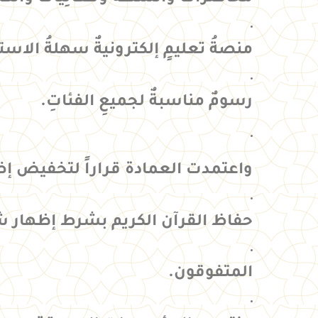
منصةُ تعليمٍ إلكترونيةٌ سهلةُ الاستخ
رسومٌ مناسبةٌ لجميعِ الفئاتِ.
واعتمدت العمادة قراراً لتخفيض إض
حفاظ القرآن الكريم بشرط إظهار ش
المتفوقون.