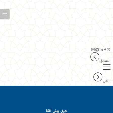
السابق
التالي
جيل يبني أمّة