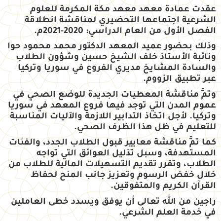
عقدت عمادة معهد معهد مكة المكرمة للعلوم
الشرعية اجتماعها التحضيري لمناقشة انطلاقة
الفصل الأول من العام الدراسي: 2020-2021م.
وذلك بحضور عميد المعهد الدكتور محمد محمود حوا
ونائبة الأستاذ خلف الشيخ حسين وشؤون الطلاب
والسادة المشايخ مديري الفروع في سوريا وتركيا
عبر تطبيق الزووم.
وتمَّ مناقشة المعطيات الجديدة للوضع الصحي في
عموم المدن التي توجد فيها فروع المعهد في سوريا
وتركيا. لأجل اتخاذ التدابير اللازمة والآليات المناسبة
للتعليم في ظل هذا الظرف الصحي.
كما تمَّ مناقشة معايير قبول الطلاب الجدد، والفئات
المستهدفة، وسبل تذليل العوائق التي تواجه
الطلاب، وتقرر تقديم التسهيلات المالية للطلاب من
خلال خفض الرسوم وتعزيز جانب المنح لحفاظ
القرآن الكريم والمتفوقين.
راجين من الله تعالى أن يوفق ويسدد خطى العاملين
في خدمة العلم الشرعي.