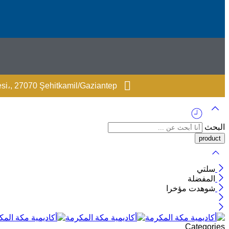
i،, 27070 Şehitkamil/Gaziantep
البحث
سلتي
المفضلة
شوهدت مؤخرا
Categories