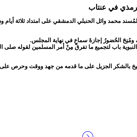
ترمذي في عنتاب
لمُسند محمد وائل الحنبلي الدمشقي على امتداد ثلاثة أيام
نِحَ الحُضورُ إجازةَ سماعٍ في نهاية المجلس.
 النبوية باب لتجميع ما تفرق مِنْ أمر المسلمين لقوله صلى
يخ بالشكر الجزيل على ما قدمه من جهد ووقت وحرص على ال