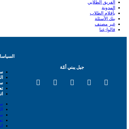
الفريق الطلابي
المدونة
بأقلام الطلاب
بنك الأسئلة
غير مصنف
قالوا-عنا
السياسا
جيل يبني أمّة
سي
ال
سي
تع
ات
سي
ال
سي
تع
ات