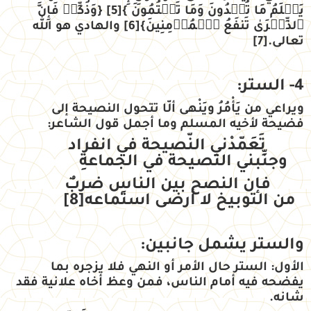
يَعۡلَمُ مَا تُبۡدُونَ وَمَا تَكۡتُمُونَ
}
[5]
{
وَذَكِّرۡ فَإِنَّ
ٱلذِّكۡرَىٰ تَنفَعُ ٱلۡمُؤۡمِنِينَ
}
[6]
والهادي هو الله
تعالى.
[7]
4- الستر:
ويراعي من يَأْمُرُ ويَنْهى ألّا تتحول النصيحة إلى
فضيحة لأخيه المسلم وما أجمل قول الشاعر:
تَعَمّدْني النّصيحة في انفراد
وجنِّبني النصيحة في الجماعةِ
فإن النصح بين الناسِ ضربٌ
من التوبيخ لا أرضى استماعه
[8]
والستر يشمل جانبين:
الأول:
الستر حال الأمر أو النهي فلا يزجره بما
يفضحه فيه أمام الناس، فمن وعظ أخاه علانية فقد
شانه.