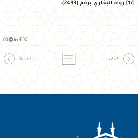
[17]
رواه البخاري برقم (2493).
التالي
السابق