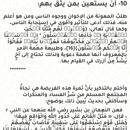
10- أنْ يستعين بمن يثق بهم:
طلبُ المعونة من الإخوان ووجوه الناس ومن هو أعلم
منه، فذلك أدعى للتأثير وأقوى في استجابة الناس،
وكما قال تعالى:
{
وَٱضۡرِبۡ لَهُم مَّثَلًا أَصۡحَٰبَ
ٱلۡقَرۡيَةِ إِذۡ جَآءَهَا ٱلۡمُرۡسَلُونَ * إِذۡ أَرۡسَلۡنَآ
إِلَيۡهِمُ ٱثۡنَيۡنِ فَكَذَّبُوهُمَا فَعَزَّزۡنَا بِثَالِثٖ فَقَالُوٓاْ
إِنَّآ إِلَيۡكُم مُّرۡسَلُونَ
}
[16]
،
وطبيعة مهمة الأمر
بالمعروف أنها مهمة دعوية ولذلك تحتاج إلى أخٍ
يَشُدُّ مِنْ أزرك في القيام بها.
*********
وأختم بالتذكير
بأنَّ ثمرة هذه الفريضة هي نجاةُ
المجتمع المسلم من شرِّ الفساد والمنكرات
وسأكتفي بحديث يُبينُ ذلك بوضوح:
فعن النعمان بن بشير رضي الله عنهما عن النبي r
، قال: « مَثَلُ الْقَائِمِ عَلَى حُدُودِ اللَّهِ وَالْوَاقِعِ فِيهَا؛
كَمَثَلِ قَوْمٍ اسْتَهَمُوا عَلَى سَفِينَةٍ, فَأَصَابَ بَعْضُهُمْ
أَعْلَاهَا, وَبَعْضُهُمْ أَسْفَلَهَا, فَكَانَ الَّذِينَ فِي أَسْفَلِهَا إِذَا