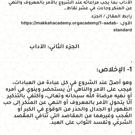
الآداب بما يجب مراعاته عند الشروع بالأمر بالمعروف والنهي
عن المنكر وجاءت في عشر نقاط…
رابط المقال / الجزء
https://makkahacademy.orgacademy/1-aadab-
الأول:
standard
الجزء الثاني: الآداب
1- الإخلاص:
وهو أصلٌ عند الشروع في كل عبادة من العبادات،
فيجب على الآمر والناهي أنْ يستحضر وينوي في أمره
أو نهيه مرضاة الله سبحانه وتعالى، وأكتفي بالتذكير
ألّا يتحول الأمر بالمعروف أو النهي عن المنكر إلى حب
الظهور أو الجدال والحذر من الوقوع في الكبرِ أو
العُجبِ وغيرهما من المقاصد التي تنافي المقصد
الشرعي وتفسد الثواب على العبد.