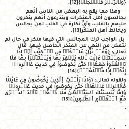
{
وَٱلرُّجۡزَ فَٱهۡجُرۡ
}
[12]
.
وهذا مما يقع به البعض من الناس أنْهم
يجالسون أهل المنكرات ويتذرعون أنهم ينكرون
عليهم بالقلب، وأيُّ نكارة في القلب لمن يجالس
ويخالط أهل المنكر
[13]
.
بل الواجب ترك المجالس التي فيها منكر في حال لم
نتمكن من النهي عن المنكر الحاصل فيها. قال
تعالى:
{
وَقَدۡ نَزَّلَ عَلَيۡكُمۡ فِي ٱلۡكِتَٰبِ أَنۡ إِذَا
سَمِعۡتُمۡ ءَايَٰتِ ٱللَّهِ يُكۡفَرُ بِهَا وَيُسۡتَهۡزَأُ بِهَا فَلَا
تَقۡعُدُواْ مَعَهُمۡ حَتَّىٰ يَخُوضُواْ فِي حَدِيثٍ غَيۡرِهِۦٓ
إِنَّكُمۡ إِذٗا مِّثۡلُهُمۡۗ
}
[14]
ولقوله تعالى:
{
وَإِذَا رَأَيۡتَ ٱلَّذِينَ يَخُوضُونَ فِيٓ ءَايَٰتِنَا
فَأَعۡرِضۡ عَنۡهُمۡ حَتَّىٰ يَخُوضُواْ فِي حَدِيثٍ غَيۡرِهِۦۚ
وَإِمَّا يُنسِيَنَّكَ ٱلشَّيۡطَٰنُ فَلَا تَقۡعُدۡ بَعۡدَ ٱلذِّكۡرَىٰ
مَعَ ٱلۡقَوۡمِ ٱلظَّٰلِمِينَ
}
[15]