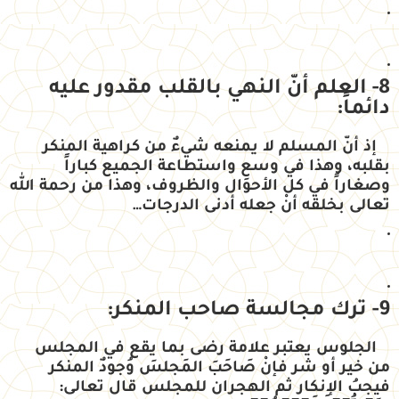
8- العلم أنّ النهي بالقلب مقدور عليه
دائماً:
إذ أنّ المسلم لا يمنعه شيءٌ من كراهية المنكر
بقلبه، وهذا في وسعِ واستطاعة الجميع كباراً
وصغاراً في كل الأحوال والظروف، وهذا من رحمة الله
تعالى بخلقه أنْ جعله أدنى الدرجات…
9- ترك مجالسة صاحب المنكر:
الجلوس يعتبر علامة رضى بما يقع في المجلس
من خير أو شر فإنْ صَاحَبَ المَجلسَ وُجودٌ المنكر
فيجبُ الإنكار ثم الهجران للمجلس قال تعالى: