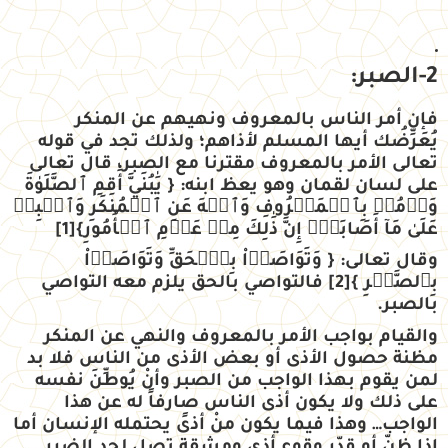
2-الصبر:
فإن أمر الناس بالمعروف ونهيهم عن المنكر
يُعَرِّضُك أيها المسلم لأذاهم؛ ولذلك تجد في قوله
تعالى الأمر بالمعروف مقترنا مع الصبر، قال تعالى
على لسان لقمان وهو يعظ ابنه:
{
يَٰبُنَيَّ أَقِمِ ٱلصَّلَوٰةَ
وَأۡمُرۡ بِٱلۡمَعۡرُوفِ وَٱنۡهَ عَنِ ٱلۡمُنكَرِ وَٱصۡبِرۡ
عَلَىٰ مَآ أَصَابَكَۖ إِنَّ ذَٰلِكَ مِنۡ عَزۡمِ ٱلۡأُمُورِ
}
[1]
وقال تعالى:
{
وَتَوَاصَوۡاْ بِٱلۡحَقِّ وَتَوَاصَوۡاْ
بِٱلصَّبۡرِ
}
[2]
فالتواصي بالحق يلزم معه التواصي
بالصبر.
والقيام بواجب الأمر بالمعروف والنهي عن المنكر
مظنة حصول الأذى أو بعض الأذى من الناس فلا بد
لمن يقوم بهذا الواجب من الصبر وأنْ يُوطِّنَ نفسه
على ذلك ولا يكون أذى الناس صارفاً له عن هذا
الواجب… وهذا فيما يكون منْ أذىً يحتمله الإنسان أما