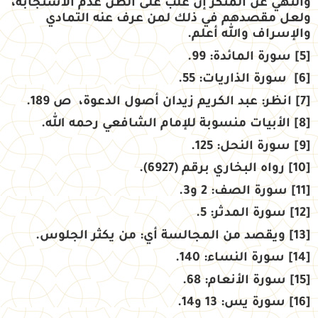
والنهي عن المنكر إن غلب على الظن عدم الاستجابة،
ولعل مقصدهم في ذلك لمن عرف عنه التمادي
والإسراف والله أعلم.
[5]
سورة المائدة: 99.
[6]
سورة الذاريات: 55.
[7]
انظر: عبد الكريم زيدان أصول الدعوة، ص 189.
[8]
الأبيات منسوبة للإمام الشافعي رحمه الله.
[9]
سورة النحل: 125.
[10]
رواه البخاري برقم (6927).
[11]
سورة الصف: 2 و3.
[12]
سورة المدثر: 5.
[13]
ويقصد من المجالسة أي: من يكثر الجلوس.
[14]
سورة النساء: 140.
[15]
سورة الأنعام: 68.
[16]
سورة يس: 13 و14.