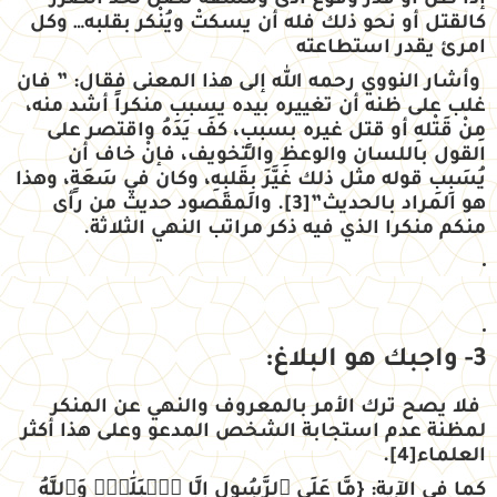
إذا ظنّ أو قدّر وقوع أذى ومشقة تصل لحد الضرر
كالقتل أو نحو ذلك فله أن يسكتْ ويُنْكر بقلبه… وكل
امرئ يقدر استطاعته
وأشار النووي رحمه الله إلى هذا المعنى فقال: ” فان
غلب على ظنه أن تغييره بيده يسبب منكراً أشد منه،
مِنْ قَتْلهِ أو قتل غيره بسببٍ، كفَ يَدَهُ واقتصر على
القول باللسان والوعظ والتخويف، فإنْ خاف أن
يُسَبِبِ قوله مثل ذلك غَيَّرَ بِقَلبِهِ، وكان في سَعَةٍ، وهذا
هو المراد بالحديث”
[3]
. والمقصود حديث من رأى
منكم منكرا الذي فيه ذكر مراتب النهي الثلاثة.
3- واجبك هو البلاغ
:
فلا يصح ترك الأمر بالمعروف والنهي عن المنكر
لمظنة عدم استجابة الشخص المدعو وعلى هذا أكثر
العلماء
[4]
.
كما في الآية:
{
مَّا عَلَى ٱلرَّسُولِ إِلَّا ٱلۡبَلَٰغُۗ وَٱللَّهُ