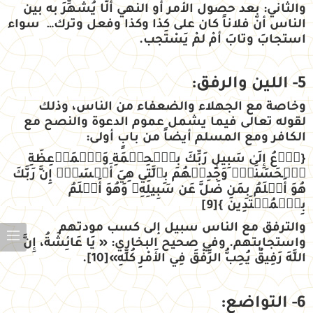
والثاني
: بعد حصول الأمر أو النهي ألّا يُشَهِّرَ به بين
الناس أنّ فلاناً كان على كذا وكذا وفعل وترك… سواء
استجابَ وتابَ أمْ لمْ يَسْتَجب.
5- اللين والرفق:
وخاصة مع الجهلاء والضعفاء من الناس، وذلك
لقوله تعالى فيما يشمل عموم الدعوة والنصح مع
الكافر ومع المسلم أيضاً من بابٍ أولى:
{
ٱدۡعُ إِلَىٰ سَبِيلِ رَبِّكَ بِٱلۡحِكۡمَةِ وَٱلۡمَوۡعِظَةِ
ٱلۡحَسَنَةِۖ وَجَٰدِلۡهُم بِٱلَّتِي هِيَ أَحۡسَنُۚ إِنَّ رَبَّكَ
هُوَ أَعۡلَمُ بِمَن ضَلَّ عَن سَبِيلِهِۦ وَهُوَ أَعۡلَمُ
بِٱلۡمُهۡتَدِينَ
}
[9]
والترفق مع الناس سبيل إلى كسب مودتهم
واستجابتهم. وفي صحيح البخاري: « يَا عَائِشَةُ، إِنَّ
اللَّهَ رَفِيقٌ يُحِبُّ الرِّفْقَ فِي الأَمْرِ كُلِّهِ»
[10]
.
6- التواضع: