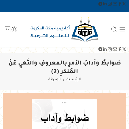
ضوابطُ وآدابُ الأمرِ بالمعروفِ والنَّهيِ عَنْ
المُنكرِ (2)
الرئيسية
المدونة