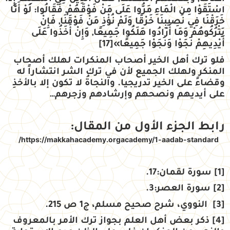
اسْتَقَوْا مِن الْمَاءِ مَرُّوا عَلَى مَنْ فَوْقَهُمْ, فَقَالُوا: لَوْ أَنَّا
خَرَقْنَا فِي نَصِيبِنَا خَرْقًا وَلَمْ نُؤْذِ مَنْ فَوْقَنَا, فَإِنْ
يَتْرُكُوهُمْ وَمَا أَرَادُوا هَلَكُوا جَمِيعًا, وَإِنْ أَخَذُوا عَلَى
أَيْدِيهِمْ نَجَوْا وَنَجَوْا جَمِيعًا»
[17]
فلو ترك أهل الخير أصحاب المنكرات لهلك أصحاب
المنكر ولهلك الجميع لأن في ترك الشر انتشاراً له
وقضاءً على الخير تدريجيا. والنجاةُ لا تكون إلا بالأخذِ
على أيديهم ونصحهم وإرشادهم وزجرهم…
رابط الجزء الأول من المقال:
https://makkahacademy.orgacademy/1-aadab-standard/
[1]
سورة لقمان:17.
[2]
سورة العصر:3.
[3]
النووي، شرح صحيح مسلم، ج1 ص 215.
[4]
ذكر بعض أهل العلم بجواز ترك الأمر بالمعروف