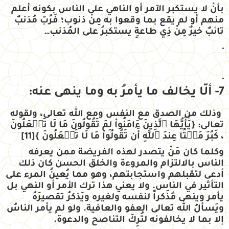
بأنْ لا يستكبر الآمر أو الناهي على الناس بكونه أعلم
منهم أو لم يقع بما وقعوا به مِنْ ذنوب؛ فَرُبّ مُذنبٌ
تائبٌ خيرٌ مِنْ ذِي طاعةٍ يستكبرُ على المُذنب…
7- ألّا يخالف ما يأمرُ به وما ينهى عنه:
وذلك من الصدق مع النفس ومع الله تعالى، ولقوله
تعالى:
{
يَٰٓأَيُّهَا ٱلَّذِينَ ءَامَنُواْ لِمَ تَقُولُونَ مَا لَا تَفۡعَلُونَ
، كَبُرَ مَقۡتًا عِندَ ٱللَّهِ أَن تَقُولُواْ مَا لَا تَفۡعَلُونَ
}
[11]
وكلما كان مَنْ يتصدر لهذه الفريضة ممن يعرفه
الناس بالالتزام والمروءة والخلق الحسن كان ذلك
أدعى لتقبلهم واستجابتهم، وهو مما يُعينُ المرء على
التأثير في الناس. ولا يعني هذا ترك الأمر أو النهي بل
يأمر وينهى مُذَكراً لنفسه ولغيره ويَذكرُ تقصيرَهُ
ويَسألُ الله تعالى العفو والعافية. ولو لم يأمر الناسُ
إلا بما لا يخالفونه لتُرِكَ التناصح والدعوة.