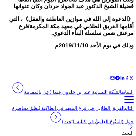
فضيلة الشيخ الدكتور عبد الجواد حردان وكان عنوانها
《
الدعوة
إلى الله في موازين العاطفة والعقل
》
،
التي
أقامها الفريق الطلابي في معهد مكة المكرمة/فرع
مرعش ضمن سلسلة البناء الدعوي.
وذلك في يوم الأحد 2019/11/10م
السابق
المَلَكة اللسانية عند ابن خلدون فيما دُعِيَ بالمقدمة
التالي
الفريق الطلابي في فرع المعهد في أنطاكية يُنظمَّ محاضرة
حول (المَنْهَجُ العِلْمِيُّ في كتابة البَحث)
البحث