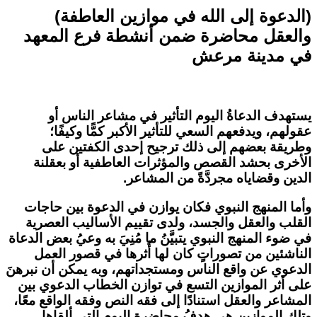
(الدعوة إلى الله في موازين العاطفة)
والعقل محاضرة ضمن أنشطة فرع المعهد
في مدينة مرعش
يستهدف الدعاةُ اليوم التأثير في مشاعر الناس أو
عقولهم، ويدفعهم السعي للتأثير الأكبر كمًّا وكيفًا؛
وطريقة بعضهم إلى ذلك ترجيح إحدى الكفتين على
الأخرى بحشد القصص والمؤثرات العاطفية أو بعقلنة
الدين وقضاياه مجردَّةً من المشاعر.
وأما المنهج النبوي فكان يوازن في الدعوة بين حاجات
القلب والعقل والجسد، ولدى تقييم الأساليب العصرية
في ضوء المنهج النبوي يتبيَّنُ ما مُنِيَ به وعيُ بعض الدعاة
الناشئين من تصوراتٍ كان لها أُثرها في قصور العمل
الدعوي عن واقع الناس ومستجداتهم، وبه يمكن أن نبرهنَ
على أثر الموازين التسع في توازن الخطاب الدعوي بين
المشاعر والعقل استنادًا إلى فقه النص وفقه الواقع معًا،
وتلك الموازين هي هدفُ محاضرةِ اليوم التي ألقاها