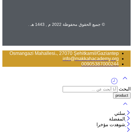
© جميع الحقوق محفوظة 2022 م , 1443 هـ .
Osmangazi Mahallesi،, 27070 Şehitkamil/Gaziantep
info@makkahacademy.org
00905387000244
البحث
سلتي
المفضلة
شوهدت مؤخرا