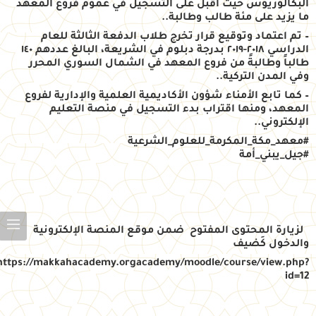
البكالوريوس حيث أقبل على التسجيل في عموم فروع المعهد
ما يزيد على مئة طالب وطالبة..
– تم اعتماد وتوقيع قرار تخرج طلاب الدفعة الثالثة للعام
الدراسي ٢٠١٨-٢٠١٩ بدرجة دبلوم في الشريعة، البالغ عددهم ١٤٠
طالباً وطالبةً من فروع المعهد في الشمال السوري المح
رر
وفي المدن التركية..
– كما تابع الأمناء شؤون الأكاديمية العلمية والإدارية لفروع
المعهد، ومنها اقتراب بدء التسجيل في منصة التعليم
الإلكتروني..
#
معهد_مكة_المكرمة_للعلوم_الشرعية
#
جيل_يبني_أمة
لزيارة المحتوى المفتوح ضمن موقع المنصة الإلكترونية
والدخول كَضيف
https://makkahacademy.orgacademy/moodle/course/view.php?
id=12