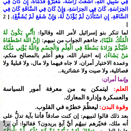
فِي سَبِيلِ اللَّهِ، أَشْعَثَ رَأْسُهُ، مُغْبَرَّةٍ قَدَمَاهُ، إِنْ كَانَ فِي
الحِرَاسَةِ، كَانَ فِي الحِرَاسَةِ، وَإِنْ كَانَ فِي السَّاقَةِ كَانَ فِي
السَّاقَةِ، إِنِ اسْتَأْذَنَ لَمْ يُؤْذَنْ لَهُ، وَإِنْ شَفَعَ لَمْ يُشَفَّعْ)
. [ 2
]
لما تنكر بنو إسرائيل لأمر الله وقالوا:
{أَنَّى يَكُونُ لَهُ
الْمُلْكُ عَلَيْنَا}
، جاءهم الجواب من نبيهم:
{إِنَّ اللَّهَ اصْطَفَاهُ
عَلَيْكُمْ وَزَادَهُ بَسْطَةً فِي الْعِلْمِ وَالْجِسْمِ وَاللَّهُ يُؤْتِي مُلْكَهُ
مَنْ يَشَاءُ}
، إنه اختيار الله، وهو أعلم بالمصالح منكم،
وعمدة الاختيار أمران، لا جاه فيهما ولا مال، ولا قبليةٌ ولا
فصائلية، ولا صيت ولا عشائرية..
وإنما أمران:
العلم:
ليتمكن به من معرفة أمور السياسة
والعسكرة وإدارة المعارك.
وقوة البدن:
ليعظُمَ خطرُه في القلوب.
بعد ذلك قالوا لنبيهم: إن كنت صادقاً فأتنا بآية تدلُّ على
أنه ملك، فخيّرهم نبيهُم أيَّ آيةٍ يريدون؟ فقالوا: أن يردَّ