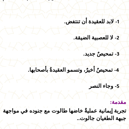
لابد للعقيدة أن تنتفض.
1-
لا للعصبية الضيقة.
2-
تمحيصٌ جديد.
3-
تمحيصٌ أخيرٌ، وتسمو العقيدةُ بأصحابها.
4-
وجاء النصر
5-
مقدمة:
تجربة إيمانية عمليةٌ خاضها طالوت مع جنوده في مواجهة
جبهة الطغيان جالوت..