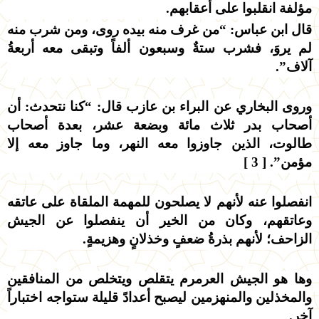
مؤلفة انقلبوا على أعقابهم.
قال ابن عباس: “من غرف منه بيده روى، ومن شرب منه
لم يروَ، فشرب ستةٌ وسبعون ألفاً وتبقى معه أربعةُ
آلاف”.
وروى البخاري عن البراء بن عازب قال: “كنا نتحدث: أن
أصحاب بدر ثلاث مائة وبضعة عشر، بعدة أصحاب
طالوت، الذين جاوزوا معه النهر، وما جاوز معه إلا
مؤمن”. [ 3 ]
انفصلوا عنه لأنهم لا يصلحون للمهمة الملقاة على عاتقه
وعاتقهم، وكان من الخير أن ينفصلوا عن الجيش
الزاحف؛ لأنهم بذرةُ ضعفٍ وخذلانٍ وهزيمةٍ.
وها هو الجيش العرمرم يتقلص ويتخلص من المنافقين
والمخذلين والمنهزمين ليصبح أعدادً قليلة ستواجه اختباراً
آخر.