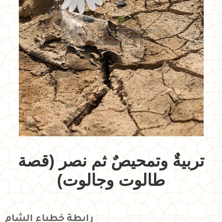
تربيةٌ وتمحيصٌ ثم نصر (قصة
طالوت وجالوت)
رابطة خطباء الشام