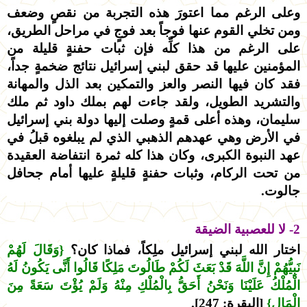
وعلى الرغم مما اعتورَ هذه التجربة من نقصٍ وضعف
ومن تخلي القوم عنها فوجاً بعد فوجٍ في مراحل الطريق،
على الرغم من هذا كلِّه فإن ثبات حفنةٍ قليلة من
المؤمنين عليها قد حقق لبني إسرائيل نتائج ضخمةٍ جداً،
فقد كان فيها النصر والعز والتمكين بعد الذل والمهانة
والتشريد الطويل، ولقد جاءت لهم بملك داود ثم ملك
سليمان، وهذه أعلى قمةٍ وصلت إليها دولة بني إسرائيل
في الأرض وهي عهدهم الذهبي الذي لم يبلغوه قبلُ في
عهد النبوة الكبرى، وكان هذا كله ثمرة انتفاضة العقيدة
من تحت الركام، وثبات حفنةٍ قليلةٍ عليها أمام جحافل
جالوت.
2- لا للعصبية الضيقة
اختار الله لبني إسرائيل ملِكاً، فماذا كان؟
{وَقَالَ لَهُمْ
نَبِيُّهُمْ إِنَّ اللَّهَ قَدْ بَعَثَ لَكُمْ طَالُوتَ مَلِكًا قَالُوا أَنَّى يَكُونُ لَهُ
الْمُلْكُ عَلَيْنَا وَنَحْنُ أَحَقُّ بِالْمُلْكِ مِنْهُ وَلَمْ يُؤْتَ سَعَةً مِنَ
الْمَالِ}
[البقرة: 247].