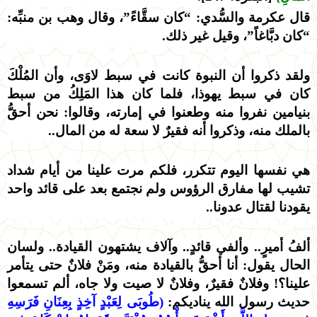
قال عكرمة والسُّدي: “كان سقَّاءً”، وقال وهب بن منبِّه:
“كان دبَّاغاً”، وقيل غير ذلك.
ولقد ذكروا أن النبوة كانت في سبط لاوَى، وأن المُلْكَ
كان في سبط يهوذا، فلما كان هذا المَلِكُ من سبط
بنيامين نفروا منه وطعنوا في إمارته، وقالوا: نحن أحقُّ
بالملك منه، وذكروا أنه فقيرٌ لا سعة له من المال..
هي نفسها اليوم تتكرر، فلكم مرت علينا من أيام شداد
تشيب لها مفارق الرؤوس ولم نجتمع بعد على قائد واحد
يقودنا لقتال عدونا..
ألفُ أميرٍ.. وألفي قائدٍ.. وآلاف يشتهون القيادة.. ولسان
الحال يقول: أنا أحقُّ بالقيادة منه، ومَنْ فلانٌ حتى يتأمر
علينا؟! وفلانٌ فقيرٌ، وفلانٌ لا صيت ولا جاه، ألم تسمعوا
حديث رسول الله يناديكم:
(طُوبَى لِعَبْدٍ آخِذٍ بِعِنَانِ فَرَسِهِ