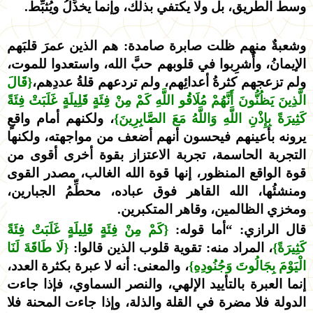
وسط الطريق، بل ولا يكتفي بذلك، وإنما يخذِّلُ ويُثبِّط.
وشعبةٌ منهم ظلت صابرة صامدة: هم الذين عمرَ قلبَهم
الإيمانُ، وأُشرِبوا في قلوبهم حبَّ الله، واستعدوا للموت،
ولم تزعجهم كثرةُ أعدائِهم، ولم تردعهم قلةُ عددِهم،
{قَالَ
الَّذِينَ يَظُنُّونَ أَنَّهُمْ مُلَاقُو اللَّهِ كَمْ مِنْ فِئَةٍ قَلِيلَةٍ غَلَبَتْ فِئَةً
كَثِيرَةً بِإِذْنِ اللَّهِ وَاللَّهُ مَعَ الصَّابِرِينَ}
، ولكنهم أمام واقعٍ
يرونه بأعينهم فيحسون أنهم أضعف من مواجهته، ولكنها
التجربة الحاسمة، تجربة الاعتزاز بقوة أخرى أقوى من
قوة الواقع المنظور، إنها قوة الله الغالب، مصدر القوى
ومنشئُها، الله القاهر فوق عباده، محطِّمُ الجبارين،
ومخزي الظالمين، وقاهر المتكبرين.
قال الرازي: “أما قوله:
{كَمْ مِنْ فِئَةٍ قَلِيلَةٍ غَلَبَتْ فِئَةً
كَثِيرَةً}
، المراد منه: تقوية قلوب الذين قالوا:
{لَا طَاقَةَ لَنَا
الْيَوْمَ بِجَالُوتَ وَجُنُودِهِ}
، والمعنى: أنه لا عبرة بكثرة العدد،
إنما العبرة بالتأييد الإلهي، والنصر السماوي، فإذا جاءت
الدولة فلا مضرة في القلة والذلة، وإذا جاءت المحنة فلا