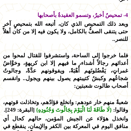
4- تمحيصٌ أخيرٌ، وتسمو العقيدةُ بأصحابها
وبعد ذلك التمحيص الذي كان، أتبعه الله بتمحيصٍ آخر
حتى يتنقى الصفُّ بالكامل، ولا يكون فيه إلا من كان أهلاً
للنصر..
فلما خرجوا إلى الساحة، واستشرفوا للقتال لمحوا من
أعدائهم رجالاً أشداء، ما فيهم إلا ابن كريهةٍ، وخوَّاضُ
غمراتٍ، يَفْضُلونَهم أُهْبَةً، ويفوقونهم عدَّةً، وجالوتُ
شجاعُهم وكبشُ كتيبتهم يصول بينهم ويجول.. وانقسم
أصحاب طالوت شعبتين:
شعبةٌ منهم خار عودهم: وانخلع فؤادُهم، وتخاذلت قوتهم،
وقالوا:
{لَا طَاقَةَ لَنَا الْيَوْمَ بِجَالُوتَ وَجُنُودِهِ}
[البقرة: 249].
وانخذل هؤلاء عن الجيش المؤمن، حالهم كحال أي
منافق اليوم في المعركة بين الكفر والإيمان، ينقطع في