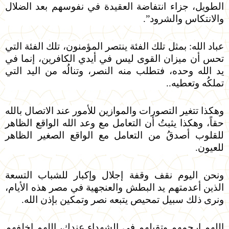
الطويل، جزاء انتفاضة العقيدة في نفوسهم بعد الضلال
والانتكاس والشرود”.
عباد الله: بمثل تلك الفئة ينتصر المؤمنون، تلك الفئة التي
تحس أن ميزان القوى ليس في أيدي الكافرين، إنما في
يد الله وحده، فتطلب منه النصر، وتنالُه من اليد التي
تملكُه وتعطيه..
وهكذا تتغير التصورات والموازين للأمور عند الاتصال بالله
حقاً، وهكذا يثبتُ أن التعامل مع وعد الله الواقع الظاهر
للقلوب أصدقُ من التعامل مع الواقع الصغير الظاهر
للعيون.
ونحن اليوم نقف وقفة إجلال وإكبار للشباب التسعة
الذين أعدمتهم يد البطش والعنجهية في مصر هذه الأيام،
ونرى ذلك سبيل تمحيص يتبعه نصر وتمكين بإذن الله.
اللهم ارحمهم وتقبلهم في الشهداء عندك، اللهم اخلفهم