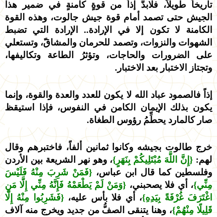
تاريخاً طويلاً، فلابدَّ إذاً من قوةٍ كامنةٍ في ضمير هذا
الجيش حتى تصمد أمام قوة جيش جالوت، وهذه القوة
الكامنة لا تكون إلا في الإرادة.. الإرادة التي تضبط
الشهوات والنزوات، وتصمد للحرمان والمشاقّ، وتستعلي
على الضرورات والحاجات، وتؤثرُ الطاعة وتكاليفها،
وتجتاز الاختبار بعد الاختبار.
إذاً فالصمود عباد الله لا يكون للعدد والعدة والقوة، وإنما
يكون بذلك الإيمان الكامن في النفوس، فإذا استيقظ
صار كالمارد يحطِّمُ رؤوس الطغاة.
خرج طالوت بجيشه وكانوا ثمانين ألفاً، فاختبرهم وقال
لهم:
{إِنَّ اللَّهَ مُبْتَلِيكُمْ بِنَهَرٍ}
، وهو نهر الشريعة بين الأردن
وفلسطين كما قال ابن عباس،
{فَمَنْ شَرِبَ مِنْهُ فَلَيْسَ
مِنِّي}
، أي فلا يصحبني،
{وَمَنْ لَمْ يَطْعَمْهُ فَإِنَّهُ مِنِّي إِلَّا مَنِ
اغْتَرَفَ غُرْفَةً بِيَدِهِ}
، أي فلا بأس عليه،
{فَشَرِبُوا مِنْهُ إِلَّا
قَلِيلًا مِنْهُمْ}
، وهنا يتنقى الصفُّ من جديد ويخرج منه آلاف