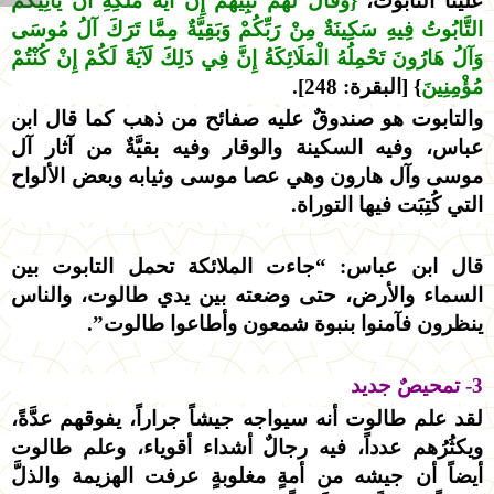
علينا التابوت،
{وَقَالَ لَهُمْ نَبِيُّهُمْ إِنَّ آيَةَ مُلْكِهِ أَنْ يَأْتِيَكُمُ
التَّابُوتُ فِيهِ سَكِينَةٌ مِنْ رَبِّكُمْ وَبَقِيَّةٌ مِمَّا تَرَكَ آلُ مُوسَى
وَآلُ هَارُونَ تَحْمِلُهُ الْمَلَائِكَةُ إِنَّ فِي ذَلِكَ لَآيَةً لَكُمْ إِنْ كُنْتُمْ
مُؤْمِنِينَ
} [البقرة: 248].
والتابوت هو صندوقٌ عليه صفائح من ذهب كما قال ابن
عباس، وفيه السكينة والوقار وفيه بقيَّةٌ من آثار آل
موسى وآل هارون وهي عصا موسى وثيابه وبعض الألواح
التي كُتِبَت فيها التوراة.
قال ابن عباس: “جاءت الملائكة تحمل التابوت بين
السماء والأرض، حتى وضعته بين يدي طالوت، والناس
ينظرون فآمنوا بنبوة شمعون وأطاعوا طالوت”.
3- تمحيصٌ جديد
لقد علم طالوت أنه سيواجه جيشاً جراراً، يفوقهم عدَّةً،
ويكثُرُهم عدداً، فيه رجالٌ أشداء أقوياء، وعلم طالوت
أيضاً أن جيشه من أمةٍ مغلوبةٍ عرفت الهزيمة والذلَّ