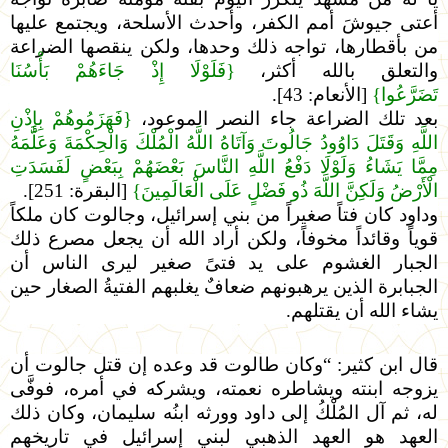
أعتى جيوشَ أمم الكفر، وأحدث الأسلحة، ويجتمع عليها
من بأقطارها، تواجه ذلك وحدها، ولكن ينقصها الضراعة
والتعلق بالله أكثر،
{فَلَوْلَا إِذْ جَاءَهُمْ بَأْسُنَا
تَضَرَّعُوا}
[الأنعام: 43].
بعد تلك الضراعة جاء النصر الموعود،
{فَهَزَمُوهُمْ بِإِذْنِ
اللَّهِ وَقَتَلَ دَاوُودُ جَالُوتَ وَآتَاهُ اللَّهُ الْمُلْكَ وَالْحِكْمَةَ وَعَلَّمَهُ
مِمَّا يَشَاءُ وَلَوْلَا دَفْعُ اللَّهِ النَّاسَ بَعْضَهُمْ بِبَعْضٍ لَفَسَدَتِ
الْأَرْضُ وَلَكِنَّ اللَّهَ ذُو فَضْلٍ عَلَى الْعَالَمِينَ}
[البقرة: 251].
وداود كان فتاً صغيراً من بني إسرائيل، وجالوت كان ملكاً
قوياً وقائداً مخوفاً، ولكن أراد الله أن يجعل مصرع ذلك
الجبار الغشوم على يد فتىً صغير ليرى الناس أن
الجبابرة الذين يرهبونهم ضعافٌ يغلبهم الفتيةُ الصغار حين
يشاء الله أن يقتلهم.
قال ابن كثير: “وكان طالوت قد وعده إن قتل جالوت أن
يزوجه ابنته ويشاطره نعمته، ويشركه في أمره، فوفَّى
له، ثم آل المُلْكُ إلى داود وورثه ابنُه سليمان، وكان ذلك
العهد هو العهد الذهبي لبني إسرائيل في تاريخهم