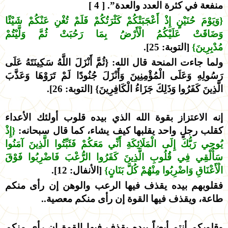
منفعة في كثرة العدد والعدة”. [ 4 ]
{وَيَوْمَ حُنَيْنٍ إِذْ أَعْجَبَتْكُمْ كَثْرَتُكُمْ فَلَمْ تُغْنِ عَنْكُمْ شَيْئًا
وَضَاقَتْ عَلَيْكُمُ الْأَرْضُ بِمَا رَحُبَتْ ثُمَّ وَلَّيْتُمْ
مُدْبِرِينَ}
[التوبة: 25].
ولما جاءت المنحة قال الله: {ثُمَّ أَنْزَلَ اللَّهُ سَكِينَتَهُ عَلَى
رَسُولِهِ وَعَلَى الْمُؤْمِنِينَ وَأَنْزَلَ جُنُودًا لَمْ تَرَوْهَا وَعَذَّبَ
الَّذِينَ كَفَرُوا وَذَلِكَ جَزَاءُ الْكَافِرِينَ} [التوبة: 26].
إنه الاعتزاز بقوة الله الذي بيده قلوب أولئك الأعداء
كقلب رجلٍ واحد يقلبها كيف يشاء، كما قال سبحانه:
{إِذْ
يُوحِي رَبُّكَ إِلَى الْمَلَائِكَةِ أَنِّي مَعَكُمْ فَثَبِّتُوا الَّذِينَ آمَنُوا
سَأُلْقِي فِي قُلُوبِ الَّذِينَ كَفَرُوا الرُّعْبَ فَاضْرِبُوا فَوْقَ
الْأَعْنَاقِ وَاضْرِبُوا مِنْهُمْ كُلَّ بَنَانٍ}
[الأنفال: 12].
فقلوبهم بيده يقذف فيها الرعب والوهن إن رأى منكم
طاعة، ويقذف فيها القوة إن رأى منكم معصية..
وقلوبكم أنتم أيضاً بيده يقذف فيها القوة إن رأى منكم