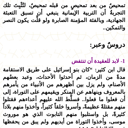
تمحيصٌ من بعد تمحيصٍ من قبله تمحيصٌ، لتُثْبِتَ تلك
التجربةُ أن التربية الإيمانية ينبغي أن تسبق التعبئة
الجهادية، وبالفئة المؤمنة الصابرة ولو قلَّت يكون النصر
والتمكين..
دروسٌ وعبر:
1- لابد للعقيدة أن تنتفض
قال ابن كثير: “كان بنو إسرائيل على طريق الاستقامة
مدةً من الزمان، ثم أحدثوا الأحداث، وعبد بعضُهم
الأصنام، ولم يزل بين أظهرهم من الأنبياء من يأمرهم
بالمعروف وينهاهم عن المنكر ويقيمهم على التوراة، إلى
أن فعلوا ما فعلوا.. فسلَّط الله عليهم أعداءهم فقتلوا
منهم مقتلةً عظيمةً، وأسروا خلقاً كثيراً، وأخذوا منهم بلاداً
كثيرةً، بل واستلبوا منهم التابوت الذي هو موروث
موسى، وأخذوا التوراة من أيديهم ولم يبق من يحفظها