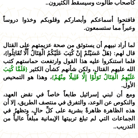
كأصحاب طالوت وسيسقط الكثيرون..
فافتحوا أسماعكم وأبصاركم وقلوبكم وخذوا دروساً
وعبراً مما ستسمعون.
لما أراد نبيهم أن يستوثق من صحة عزيمتهم على القتال
قال لهم: {هَلْ عَسَيْتُمْ إِنْ كُتِبَ عَلَيْكُمُ الْقِتَالُ أَلَّا تُقَاتِلُوا}،
فلما استنكروا عليه هذا القول وارتفعت حماستهم كتب
الله عليهم القتال، ولكن شأنهم كشأن الكثير
{فَلَمَّا كُتِبَ
عَلَيْهِمُ الْقِتَالُ تَوَلَّوْا إِلَّا قَلِيلًا مِنْهُمْ}
، وهذا هو التمحيص
الأول.
ومع أن لبني إسرائيل طابعاً خاصاً في نقض العهد،
والنكوص عن الوعد، والتفرق في منتصف الطريق، إلا أن
هذه الظاهرة ظاهرةٌ بشرية على كلِّ حالٍ، وتظهرُ في
الجماعات التي لم تبلغ تربيتها الإيمانية مبلغاً عالياً من
التدريب..