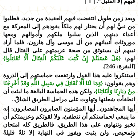
فيهم إلا القليل”. [ 1 ]
وبعد زمن طويل انتفضت فيهم العقيدة من جديد، فطلبوا
من نبيٍّ لهم أن يختار لهم ملكاً يقودهم إلى المعركة مع
أعداء دينهم، الذين سلبوا ملكهم وأموالهم ومعها
موروثات أنبيائهم من أل موسى وآل هارون، فلما أراد
نبيهم أن يستوثق من صحة عزيمتهم على القتال قال
لهم:
{هَلْ عَسَيْتُمْ إِنْ كُتِبَ عَلَيْكُمُ الْقِتَالُ أَلَّا تُقَاتِلُوا}
[البقرة: 246].
استنكروا عليه هذا القول وارتفعت حماستهم إلى الذروة
وهم يقولون:
{وَمَا لَنَا أَلَّا نُقَاتِلَ فِي سَبِيلِ اللَّهِ وَقَدْ أُخْرِجْنَا
مِنْ دِيَارِنَا وَأَبْنَائِنَا}
، ولكن هذه الحماسة البالغة ما لبثت أن
انطفأت شعلتها وتهاوت على مراحل الطريق الشاقّ..
أيها المجاهدون.. أيها المؤمنون الصابرون المصابرون: إنه
ما ينبغي لحماستكم أن تنطفئ، ولا لقوتكم وعزيمتكم أن
تخبو وتتهاوى على هذا الطريق، فالطريق كله امتحان
وتمحيص، ولن يثبت ويفوز في النهاية إلا ثلةٌ قليلةٌ