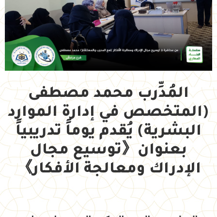
المُدِّرب محمد مصطفى
(المتخصص في إدارة الموارد
البشرية) يُقدم يوماً تدريبياً
بعنوان《توسيع مجال
الإدراك ومعالجة الأفكار》