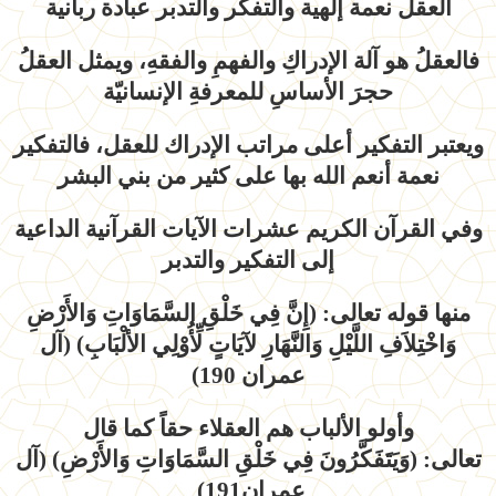
العقل نعمة إلهية والتفكر والتدبر عبادة ربانية
فالعقلُ هو آلة الإدراكِ والفهمِ والفقهِ، ويمثل العقلُ
حجرَ الأساسِ للمعرفةِ الإنسانيّة
ويعتبر التفكير أعلى مراتب الإدراك للعقل، فالتفكير
نعمة أنعم الله بها على كثير من بني البشر
وفي القرآن الكريم عشرات الآيات القرآنية الداعية
إلى التفكير والتدبر
منها قوله تعالى: (إِنَّ فِي خَلْقِ السَّمَاوَاتِ وَالأَرْضِ
وَاخْتِلاَفِ اللَّيْلِ وَالنَّهَارِ لآيَاتٍ لِّأُوْلِي الألْبَابِ) (آل
عمران 190)
وأولو الألباب هم العقلاء حقاً كما قال
تعالى: (وَيَتَفَكَّرُونَ فِي خَلْقِ السَّمَاوَاتِ وَالأَرْضِ) (آل
عمران191)