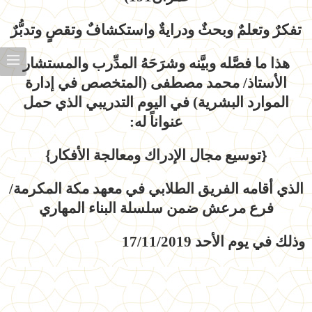
تفكرٌ وتعلمٌ وبحثٌ ودرايةٌ واستكشافٌ وتقصٍ وتدبُّرٌ
هذا ما فصَّله وبيَّنه وشرَحَهُ المدِّرب والمستشار
الأستاذ/ محمد مصطفى (المتخصص في إدارة
الموارد البشرية) في اليوم التدريبي الذي حمل
عنواناً له
:
توسيع مجال الإدراك ومعالجة الأفكار}
{
الذي أقامه الفريق الطلابي في معهد مكة المكرمة/
فرع مرعش ضمن سلسلة البناء المهاري
وذلك في يوم الأحد 17/11/2019