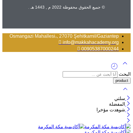
© جميع الحقوق محفوظة 2022 م , 1443 هـ .
Osmangazi Mahallesi،, 27070 Şehitkamil/Gaziantep
info@makkahacademy.org
00905387000244
البحث
سلتي
المفضلة
شوهدت مؤخرا