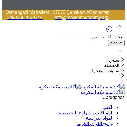
Osmangazi Mahallesi،, 27070 Şehitkamil/Gaziantep
00905387000244
info@makkahacademy.org
البحث
سلتي
المفضلة
شوهدت مؤخرا
Categories
الكتب
المساقات والبرامج التخصصية
المواد الدراسية
برامج القرآن الكريم